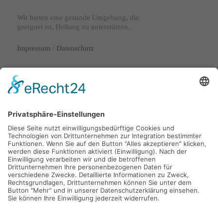
Wir bieten eine gesunde Umgebung, die
geeignet ist, Heilung zu unterstützen.
Impressum
/
Datenschutz
Lange Laube 29
30159 Hannover
info@nordstaedter-pflegedienst.de
0511 53072720