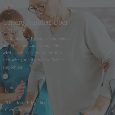
Unsere Kunden Über
Uns
"Einfühlsames Personal, kompetent
und vor allem zuverlässig. Man
wird exzellent beraten und fühlt
sich sehr gut aufgehoben. Sehr zu
empfehlen!"
"Der Beste Pflegedienst
überhaupt."