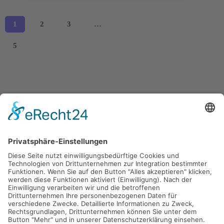
1
2
3
…
5
Kooperationspartner