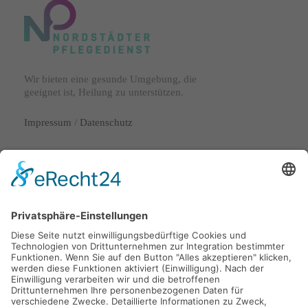
Wir bieten eine gesunde Umgebung, die
geeignet ist, Heilung zu unterstützen.
Impressum
/
Datenschutz
Lange Laube 29
30159 Hannover
info@nordstaedter-pflegedienst.de
0511 53072720