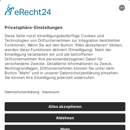
Lange Laube 29
30159 Hannover
info@nordstaedter-pflegedienst.de
0511 53072720