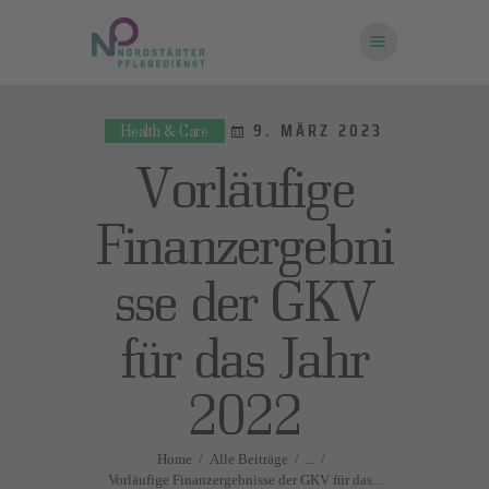
9. MÄRZ 2023
Health & Care
STARTSEITE
Vorläufige
ÜBER UNS
FRAGEN UND
Finanzergebni
ANTWORTEN
sse der GKV
KONTAKT
für das Jahr
2022
Home
Alle Beiträge
...
Vorläufige Finanzergebnisse der GKV für das...