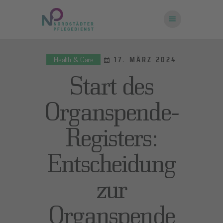
17. MÄRZ 2024
Health & Care
STARTSEITE
Start des
ÜBER UNS
FRAGEN UND
Organspende-
ANTWORTEN
Registers:
KONTAKT
Entscheidung
zur
Organspende