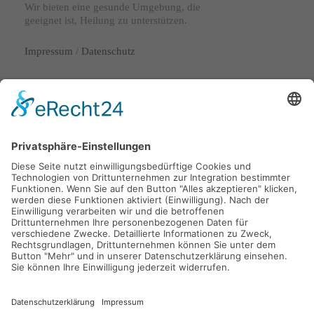
Wir bieten eine gesunde Umgebung, die
geeignet ist, Heilung zu unterstützen.
Impressum
/
Datenschutz
Lange Laube 29
30159 Hannover
info@nordstaedter-pflegedienst.de
0511 53072720