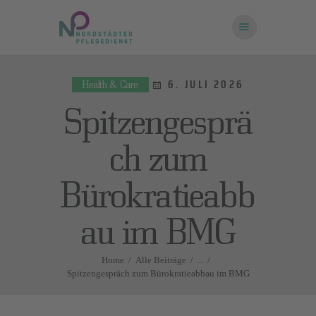
6. JULI 2026
Health & Care
STARTSEITE
Spitzengesprä
ÜBER UNS
FRAGEN UND
ch zum
ANTWORTEN
Bürokratieabb
KONTAKT
au im BMG
Home
Alle Beiträge
...
Spitzengespräch zum Bürokratieabbau im BMG