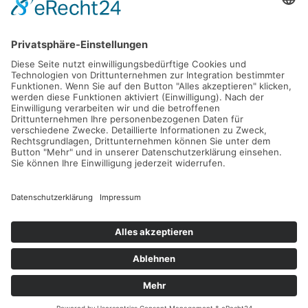
Lange Laube 29
30159 Hannover
info@nordstaedter-pflegedienst.de
0511 53072720
OnlineFox Marketing LLC
© 2026 All rights reserved.