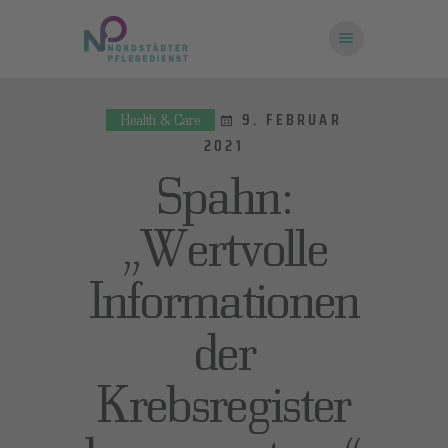
9. FEBRUAR
Health & Care
2021
STARTSEITE
ÜBER UNS
Spahn:
FRAGEN UND
„Wertvolle
ANTWORTEN
KONTAKT
Informationen
der
Krebsregister