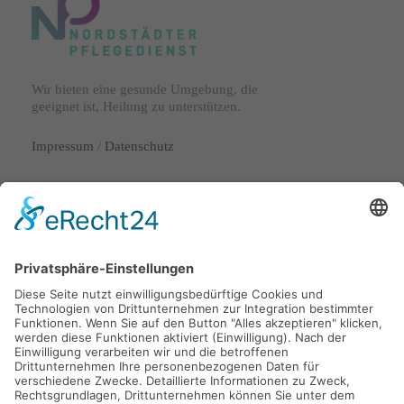
Wir bieten eine gesunde Umgebung, die
geeignet ist, Heilung zu unterstützen.
Impressum
/
Datenschutz
Lange Laube 29
30159 Hannover
info@nordstaedter-pflegedienst.de
0511 53072720