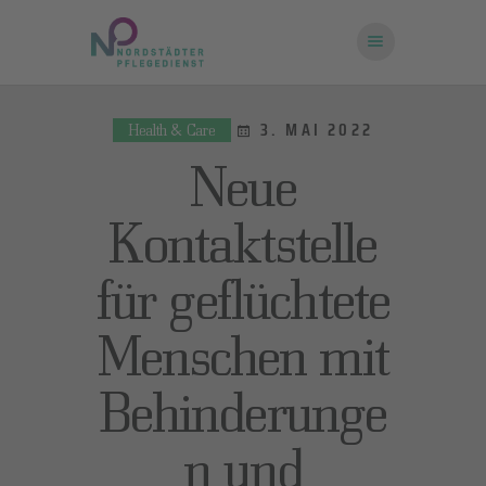
3. MAI 2022
Health & Care
STARTSEITE
Neue
ÜBER UNS
FRAGEN UND
Kontaktstelle
ANTWORTEN
für geflüchtete
KONTAKT
Menschen mit
Behinderunge
n und