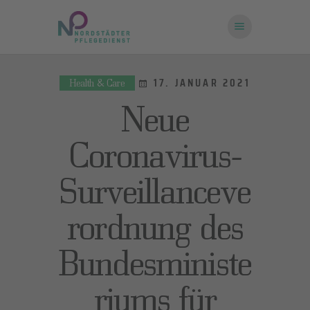
17. JANUAR 2021
Health & Care
STARTSEITE
Neue
ÜBER UNS
FRAGEN UND
Coronavirus-
ANTWORTEN
Surveillanceve
KONTAKT
rordnung des
Bundesministe
riums für