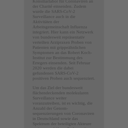
Konsiliarlabor für Coronaviren an
der Charité einsenden. Zudem
wurde die SARS-CoV-2
Surveillance auch in die
Aktivitäten der
Arbeitsgemeinschaft Influenza
integriert. Hier kann ein Netzwerk
von bundesweit repräsentativ
verteilten Arztpraxen Proben von
Patienten mit grippeähnlichen
Symptomen an das Robert Koch-
Institut zur Bestimmung des
Erregers einsenden. Seit Februar
2020 werden die dabei
gefundenen SARS-CoV-2
positiven Proben auch sequenziert.
Um das Ziel der bundesweit
flächendeckenden molekularen
Surveillance weiter
voranzutreiben, ist es wichtig, die
Anzahl der Genom­
sequenzierungen von Coronaviren
in Deutschland sowie das
Spektrum der beteiligten Akteure