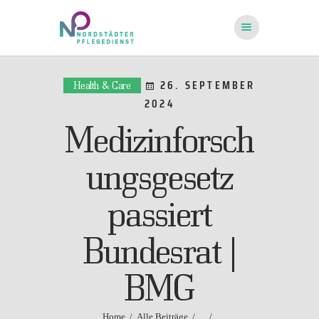
26. SEPTEMBER
Health & Care
2024
STARTSEITE
ÜBER UNS
Medizinforsch
FRAGEN UND
ungsgesetz
ANTWORTEN
KONTAKT
passiert
Bundesrat |
BMG
Home
Alle Beiträge
...