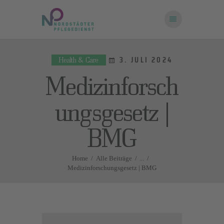
3. JULI 2024
Health & Care
STARTSEITE
Medizinforsch
ÜBER UNS
FRAGEN UND
ungsgesetz |
ANTWORTEN
BMG
KONTAKT
Home
Alle Beiträge
...
Medizinforschungsgesetz | BMG