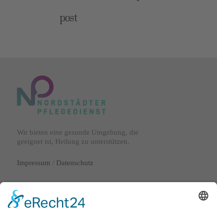
post
Wir bieten eine gesunde Umgebung, die
geeignet ist, Heilung zu unterstützen.
Impressum
/
Datenschutz
Lange Laube 29
30159 Hannover