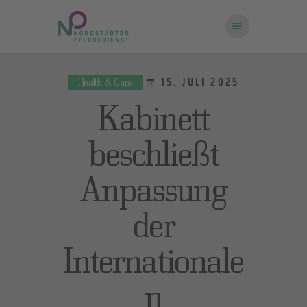
15. JULI 2025
Health & Care
STARTSEITE
Kabinett
ÜBER UNS
FRAGEN UND
beschließt
ANTWORTEN
Anpassung
KONTAKT
der
Internationale
n