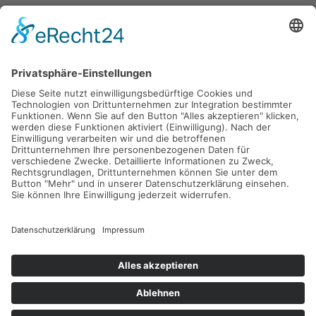
Lange Laube 29
30159 Hannover
info@nordstaedter-pflegedienst.de
0511 53072720