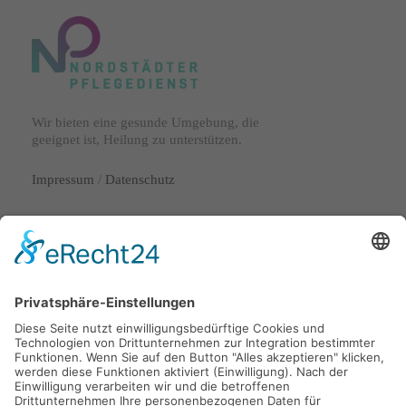
Wir bieten eine gesunde Umgebung, die
geeignet ist, Heilung zu unterstützen.
Impressum
/
Datenschutz
Lange Laube 29
30159 Hannover
info@nordstaedter-pflegedienst.de
0511 53072720