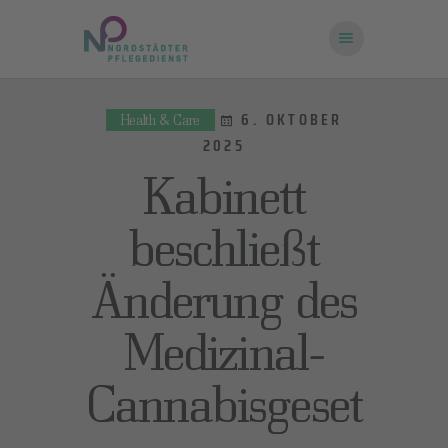
6. OKTOBER
Health & Care
2025
STARTSEITE
ÜBER UNS
Kabinett
FRAGEN UND
beschließt
ANTWORTEN
KONTAKT
Änderung des
Medizinal-
Cannabisgeset