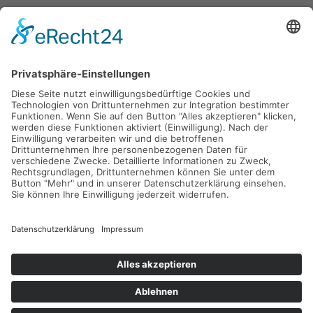
Lange Laube 29
30159 Hannover
info@nordstaedter-pflegedienst.de
0511 53072720