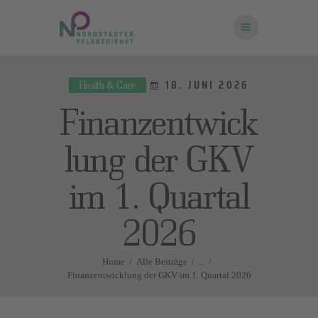
18. JUNI 2026
Health & Care
STARTSEITE
Finanzentwick
ÜBER UNS
FRAGEN UND
lung der GKV
ANTWORTEN
im 1. Quartal
KONTAKT
2026
Home
Alle Beiträge
...
Finanzentwicklung der GKV im 1. Quartal 2026