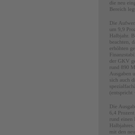
die neu ein
Bereich leg
Die Aufwend
um 9,9 Proz
Halbjahr. B
beachten, 
erhöhten ge
Finanzstabi
der GKV ge
rund 890 Mi
Ausgaben u
sich auch 
spezialfach
(entspricht
Die Ausgabe
6,4 Prozent
rund einen 
Halbjahres
mit den ne