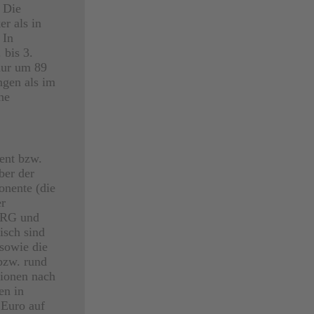
 Die
r als in
 In
 bis 3.
nur um 89
ngen als im
ne
ent bzw.
ber der
onente (die
r
DRG und
isch sind
sowie die
bzw. rund
tionen nach
en in
Euro auf