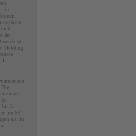
ten
 für
lionen
tragsärzte
tlich
i der
ereich ist
er Meldung
bnisse
 1.
dynamischen
 Die
r als in
 In
 bis 3.
nur um 89
ngen als im
ne