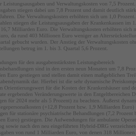
r Leistungsausgaben und Verwaltungskosten von 7,5 Prozent.
sgaben stiegen dabei um 7,8 Prozent und damit deutlich stärke
 Jahren. Die Verwaltungskosten erhöhten sich um 1,0 Prozent.
ahlen stiegen die Leistungsausgaben der Krankenkassen im 1.
16,7 Milliarden Euro. Die Verwaltungskosten erhöhten sich 
uro, da rund 403 Millionen Euro weniger an Altersrückstellu
artal gebucht wurden. Der Anstieg der Verwaltungskosten oh
tellungen betrug im 1. bis 3. Quartal 5,6 Prozent.
dungen für den ausgabenstärksten Leistungsbereich
sbehandlungen sind in den ersten neun Monaten um 7,8 Proz
den Euro gestiegen und stellen damit einen maßgeblichen Trei
bendynamik dar. Hierbei ist die sehr dynamische Preiskomp
m Orientierungswert für die Kosten der Krankenhäuser und de
ate ergebenden Veränderungswerte in den Entgeltbereichen 
en für 2024 mehr als 5 Prozent) zu beachten. Äußerst dynam
legepersonalkosten (+12,8 Prozent bzw. 1,9 Milliarden Euro) 
n für stationäre psychiatrische Behandlungen (7,2 Prozent 
nen Euro) gestiegen. Die Aufwendungen für ambulante Opera
g sowie nach den neu eingeführten Hybrid-DRG verzeichnet
aben von rund 1 Milliarden Euro, von denen 318 Millionen 