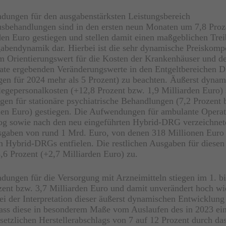
dungen für den ausgabenstärksten Leistungsbereich
sbehandlungen sind in den ersten neun Monaten um 7,8 Proz
den Euro gestiegen und stellen damit einen maßgeblichen Trei
bendynamik dar. Hierbei ist die sehr dynamische Preiskomp
m Orientierungswert für die Kosten der Krankenhäuser und de
ate ergebenden Veränderungswerte in den Entgeltbereichen 
en für 2024 mehr als 5 Prozent) zu beachten. Äußerst dynam
legepersonalkosten (+12,8 Prozent bzw. 1,9 Milliarden Euro) 
n für stationäre psychiatrische Behandlungen (7,2 Prozent 
nen Euro) gestiegen. Die Aufwendungen für ambulante Opera
g sowie nach den neu eingeführten Hybrid-DRG verzeichnet
aben von rund 1 Mrd. Euro, von denen 318 Millionen Euro 
n Hybrid-DRGs entfielen. Die restlichen Ausgaben für diesen
,6 Prozent (+2,7 Milliarden Euro) zu.
ungen für die Versorgung mit Arzneimitteln stiegen im 1. bi
ent bzw. 3,7 Milliarden Euro und damit unverändert hoch wi
ei der Interpretation dieser äußerst dynamischen Entwicklung 
dass diese in besonderem Maße vom Auslaufen des in 2023 ei
setzlichen Herstellerabschlags von 7 auf 12 Prozent durch d