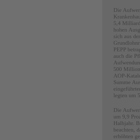
Die Aufwen
Krankenhau
5,4 Milliar
hohen Ausga
sich aus de
Grundlohnr
PEPP betrag
auch die Pf
Aufwendunge
500 Millio
AOP-Katalo
Summe Ausg
eingeführte
legten um 5
Die Aufwend
um 9,9 Proz
Halbjahr. B
beachten, 
erhöhten ge