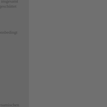
4 insgesamt
geschüttet
onsbedingt
dynamischen