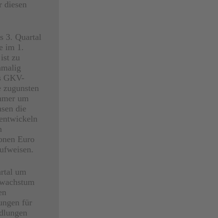
r diesen
s 3. Quartal
e im 1.
ist zu
nmalig
as GKV-
e zugunsten
ehmer um
sen die
entwickeln
n
ionen Euro
ufweisen.
artal um
enwachstum
en
ungen für
dlungen