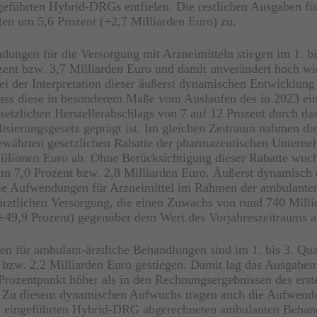
geführten Hybrid-DRGs entfielen. Die restlichen Ausgaben fü
ten um 5,6 Prozent (+2,7 Milliarden Euro) zu.
ungen für die Versorgung mit Arzneimitteln stiegen im 1. bi
ent bzw. 3,7 Milliarden Euro und damit unverändert hoch wi
ei der Interpretation dieser äußerst dynamischen Entwicklung 
dass diese in besonderem Maße vom Auslaufen des in 2023 ei
setzlichen Herstellerabschlags von 7 auf 12 Prozent durch d
lisierungsgesetz geprägt ist. Im gleichen Zeitraum nahmen di
währten gesetzlichen Rabatte der pharmazeutischen Untern
llionen Euro ab. Ohne Berücksichtigung dieser Rabatte wuch
m 7,0 Prozent bzw. 2,8 Milliarden Euro. Äußerst dynamisch 
die Aufwendungen für Arzneimittel im Rahmen der ambulante
ärztlichen Versorgung, die einen Zuwachs von rund 740 Mill
 +49,9 Prozent) gegenüber dem Wert des Vorjahreszeitraums a
n für ambulant-ärztliche Behandlungen sind im 1. bis 3. Qu
 bzw. 2,2 Milliarden Euro gestiegen. Damit lag das Ausgab
Prozentpunkt höher als in den Rechnungsergebnissen des erst
. Zu diesem dynamischen Aufwuchs tragen auch die Aufwend
u eingeführten Hybrid-DRG abgerechneten ambulanten Behan