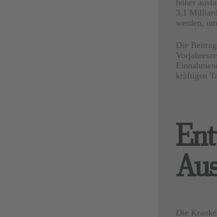
höher ausfa
3,1 Milliar
werden, um 
Die Beitrag
Vorjahresze
Einnahmenen
kräftigen T
Ent
Au
Die Kranken