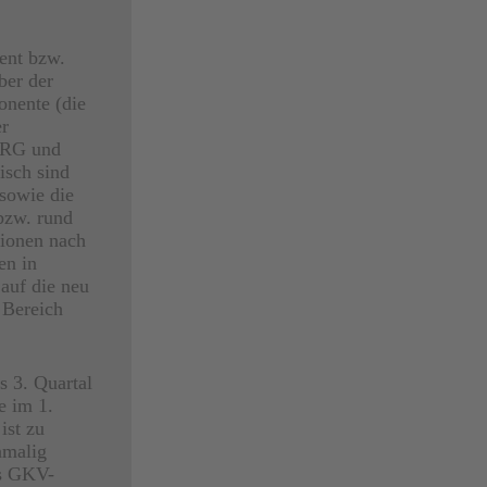
ent bzw.
ber der
onente (die
r
DRG und
isch sind
sowie die
bzw. rund
tionen nach
en in
auf die neu
 Bereich
s 3. Quartal
e im 1.
ist zu
nmalig
as GKV-