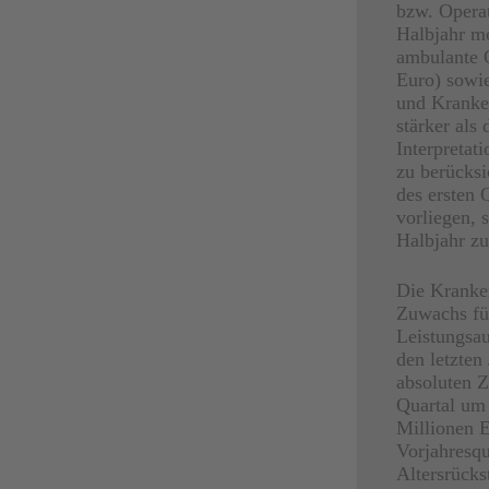
bzw. Operat
Halbjahr m
ambulante 
Euro) sowie
und Kranken
stärker als
Interpretat
zu berücksi
des ersten 
vorliegen, 
Halbjahr z
Die Kranken
Zuwachs fü
Leistungsau
den letzten
absoluten Z
Quartal um 
Millionen E
Vorjahresqu
Altersrücks