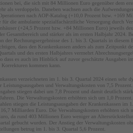
ionen bei, die sich mit 84 Millionen Euro gegenüber dem ers
ehr als verdoppeln. Daneben wachsen auch die Aufwendungen
Operationen nach AOP-Katalog (+10,0 Prozent bzw. +169 Mil
 für die ambulante spezialfachärztliche Versorgung durch Ver
häuser (+24,5 Prozent bzw. +84 Millionen Euro) jeweils deu
 der Gesamtbereich und stärker als im ersten Halbjahr 2024. Be
ion der Rechnungsergebnisse des 1. bis 3. Quartals in diesem B
chtigen, dass den Krankenkassen anders als zum Zeitpunkt d
Quartals und des ersten Halbjahres vermehrt Abrechnungserge
so dass es auch im Hinblick auf zuvor geschätzte Ausgaben im
u Korrekturen kommen kann.
kassen verzeichneten im 1. bis 3. Quartal 2024 einen sehr 
r Leistungsausgaben und Verwaltungskosten von 7,5 Prozent.
sgaben stiegen dabei um 7,8 Prozent und damit deutlich stärke
 Jahren. Die Verwaltungskosten erhöhten sich um 1,0 Prozent.
ahlen stiegen die Leistungsausgaben der Krankenkassen im 1.
16,7 Milliarden Euro. Die Verwaltungskosten erhöhten sich 
uro, da rund 403 Millionen Euro weniger an Altersrückstellu
artal gebucht wurden. Der Anstieg der Verwaltungskosten oh
tellungen betrug im 1. bis 3. Quartal 5,6 Prozent.