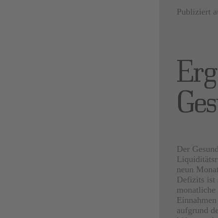
Publiziert
Erg
Ges
Der Gesundh
Liquiditäts
neun Monate
Defizits ist
monatliche
Einnahmen u
aufgrund d