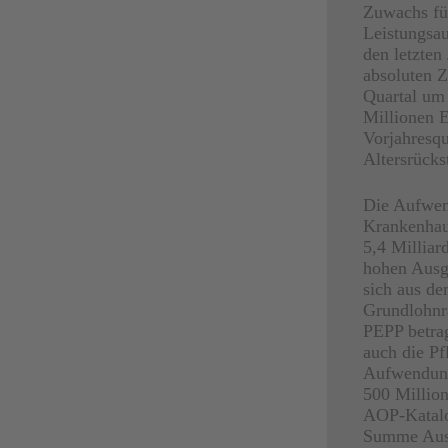
Zuwachs fü
Leistungsau
den letzten
absoluten Z
Quartal um 
Millionen E
Vorjahresqu
Altersrücks
Die Aufwen
Krankenhau
5,4 Milliar
hohen Ausga
sich aus de
Grundlohnr
PEPP betrag
auch die Pf
Aufwendunge
500 Millio
AOP-Katalo
Summe Ausg