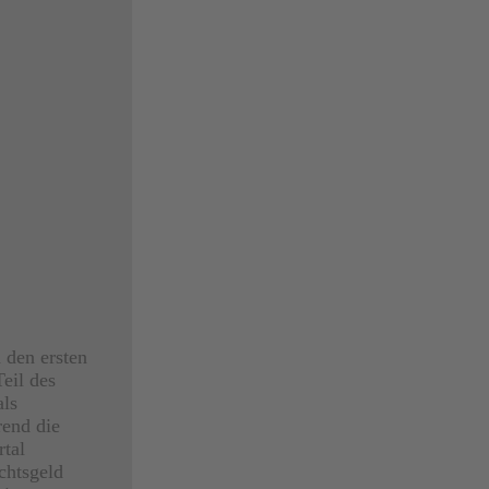
 den ersten
eil des
als
end die
tal
chtsgeld