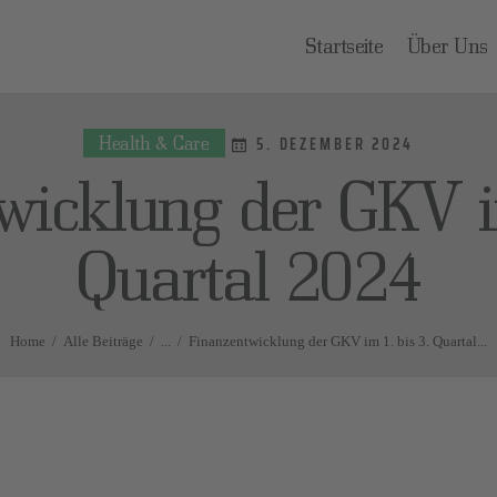
TARTSEITE
Startseite
Über Uns
BER UNS
Health & Care
RAGEN UND
5. DEZEMBER 2024
wicklung der GKV im
NTWORTEN
Quartal 2024
ONTAKT
Home
Alle Beiträge
...
Finanzentwicklung der GKV im 1. bis 3. Quartal...