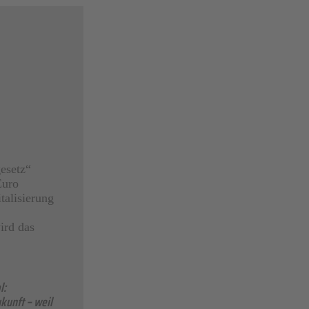
esetz“
Euro
talisierung
ird das
l:
kunft – weil