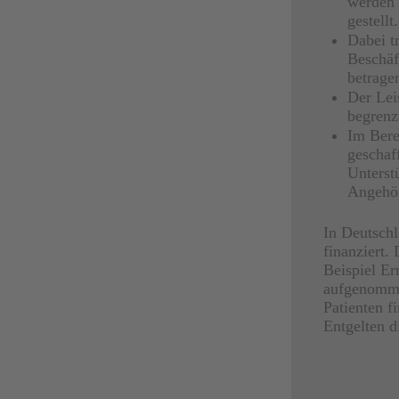
werden 
gestellt.
Dabei t
Beschäf
betrage
Der Lei
begrenz
Im Bere
geschaf
Unterst
Angehör
In Deutsch
finanziert.
Beispiel Er
aufgenomme
Patienten f
Entgelten d