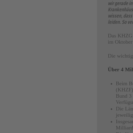
wir gerade i
Krankenhäuser
wissen, dass
leiden. So ve
Das KHZG b
im Oktober 
Die wichti
Über 4 Mil
Beim Bu
(KHZF) 
Bund 3 
Verfügun
Die Län
jeweilig
Insgesa
Milliar