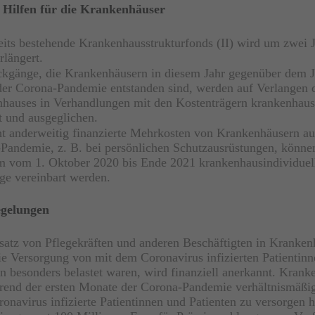
e Hilfen für die Krankenhäuser
eits bestehende Krankenhausstrukturfonds (II) wird um zwei J
rlängert.
ckgänge, die Krankenhäusern in diesem Jahr gegenüber dem 
er Corona-Pandemie entstanden sind, werden auf Verlangen 
hauses in Verhandlungen mit den Kostenträgern krankenhausi
t und ausgeglichen.
ht anderweitig finanzierte Mehrkosten von Krankenhäusern au
Pandemie, z. B. bei persönlichen Schutzausrüstungen, könne
m vom 1. Oktober 2020 bis Ende 2021 krankenhausindividuel
ge vereinbart werden.
egelungen
satz von Pflegekräften und anderen Beschäftigten in Kranken
ie Versorgung von mit dem Coronavirus infizierten Patientin
en besonders belastet waren, wird finanziell anerkannt. Krank
rend der ersten Monate der Corona-Pandemie verhältnismäßig
onavirus infizierte Patientinnen und Patienten zu versorgen h