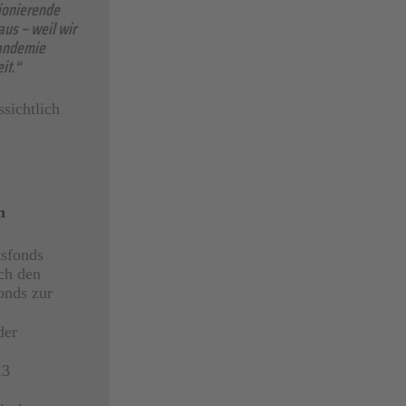
ionierende
us – weil wir
Pandemie
it.“
sichtlich
n
tsfonds
ch den
onds zur
der
,3