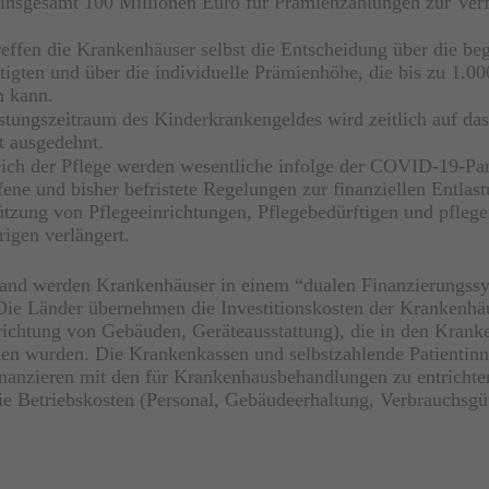
insgesamt 100 Millionen Euro für Prämienzahlungen zur Ver
reffen die Krankenhäuser selbst die Entscheidung über die be
tigten und über die individuelle Prämienhöhe, die bis zu 1.0
n kann.
stungszeitraum des Kinderkrankengeldes wird zeitlich auf das
t ausgedehnt.
ich der Pflege werden wesentliche infolge der COVID-19-P
fene und bisher befristete Regelungen zur finanziellen Entlas
ützung von Pflegeeinrichtungen, Pflegebedürftigen und pfleg
igen verlängert.
land werden Krankenhäuser in einem “dualen Finanzierungss
 Die Länder übernehmen die Investitionskosten der Krankenhä
richtung von Gebäuden, Geräteausstattung), die in den Krank
n wurden. Die Krankenkassen und selbstzahlende Patientin
inanzieren mit den für Krankenhausbehandlungen zu entricht
ie Betriebskosten (Personal, Gebäudeerhaltung, Verbrauchsgüt