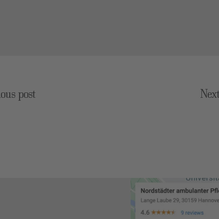
ious post
Next