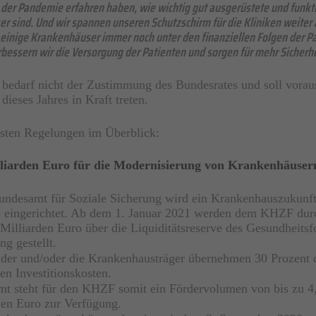
n der Pandemie erfahren haben, wie wichtig gut ausgerüstete und funkt
 sind. Und wir spannen unseren Schutzschirm für die Kliniken weiter a
 einige Krankenhäuser immer noch unter den finanziellen Folgen der 
rbessern wir die Versorgung der Patienten und sorgen für mehr Sicherhe
edarf nicht der Zustimmung des Bundesrates und soll voraus
dieses Jahres in Kraft treten.
gsten Regelungen im Überblick:
liarden Euro für die Modernisierung von Krankenhäuser
ndesamt für Soziale Sicherung wird ein Krankenhauszukunf
eingerichtet. Ab dem 1. Januar 2021 werden dem KHZF dur
Milliarden Euro über die Liquiditätsreserve des Gesundheitsf
g gestellt.
der und/oder die Krankenhausträger übernehmen 30 Prozent 
en Investitionskosten.
mt steht für den KHZF somit ein Fördervolumen von bis zu 4
den Euro zur Verfügung.