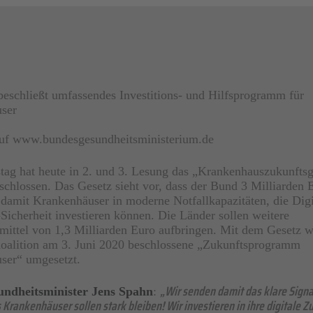
eschließt umfassendes Investitions- und Hilfsprogramm für
ser
 auf www.bundesgesundheitsministerium.de
ag hat heute in 2. und 3. Lesung das „Krankenhauszukunftsg
hlossen. Das Gesetz sieht vor, dass der Bund 3 Milliarden 
t, damit Krankenhäuser in moderne Notfallkapazitäten, die Digi
-Sicherheit investieren können. Die Länder sollen weitere
smittel von 1,3 Milliarden Euro aufbringen. Mit dem Gesetz w
Koalition am 3. Juni 2020 beschlossene „Zukunftsprogramm
ser“ umgesetzt.
„Wir senden damit das klare Signa
ndheitsminister Jens Spahn
:
Krankenhäuser sollen stark bleiben! Wir investieren in ihre digitale Zu