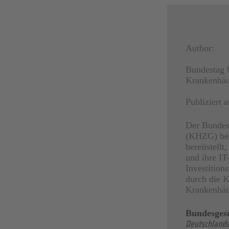
Author:
Bundestag b
Krankenhäu
Publiziert
Der Bundest
(KHZG) besc
bereitstell
und ihre IT
Investition
durch die 
Krankenhäu
Bundesgesu
Deutschlands 