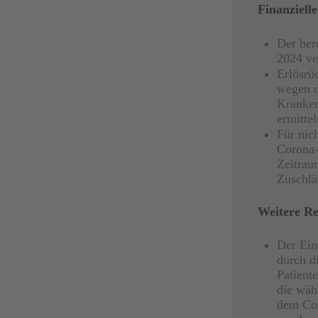
Finanziell
Der ber
2024 ve
Erlösrü
wegen d
Kranken
ermittel
Für nic
Corona-
Zeitrau
Zuschlä
Weitere R
Der Ein
durch d
Patient
die wäh
dem Cor