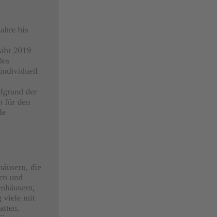
ahre bis
Jahr 2019
des
ndividuell
fgrund der
n für den
le
häusern, die
nen und
enhäusern,
 viele mit
atten,