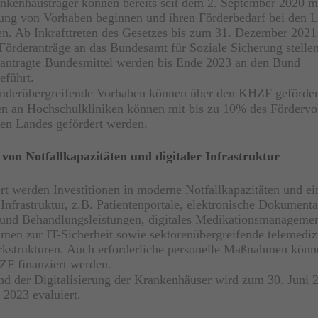
nkenhausträger können bereits seit dem 2. September 2020 mi
ng von Vorhaben beginnen und ihren Förderbedarf bei den 
n. Ab Inkrafttreten des Gesetzes bis zum 31. Dezember 2021
Förderanträge an das Bundesamt für Soziale Sicherung stellen
eantragte Bundesmittel werden bis Ende 2023 an den Bund
eführt.
nderübergreifende Vorhaben können über den KHZF geförder
n an Hochschulkliniken können mit bis zu 10% des Förderv
gen Landes gefördert werden.
von Notfallkapazitäten und digitaler Infrastruktur
rt werden Investitionen in moderne Notfallkapazitäten und ei
 Infrastruktur, z.B. Patientenportale, elektronische Dokument
 und Behandlungsleistungen, digitales Medikationsmanagemen
en zur IT-Sicherheit sowie sektorenübergreifende telemediz
kstrukturen. Auch erforderliche personelle Maßnahmen könn
F finanziert werden.
nd der Digitalisierung der Krankenhäuser wird zum 30. Juni 
 2023 evaluiert.