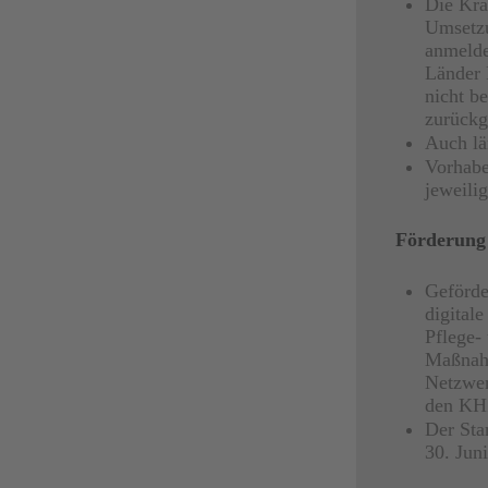
Die Kra
Umsetzu
anmelde
Länder 
nicht b
zurückg
Auch lä
Vorhabe
jeweili
Förderung 
Geförde
digitale
Pflege-
Maßnahm
Netzwer
den KHZ
Der Sta
30. Juni