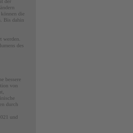
t der
Ländern
 können die
. Bis dahin
t werden.
olumens des
ne bessere
ation von
t,
inische
en durch
2021 und