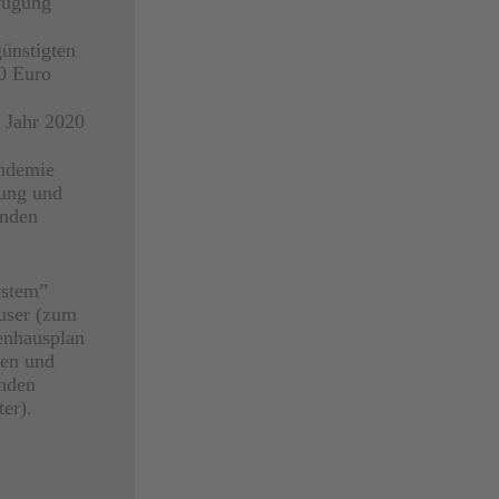
fügung
günstigten
00 Euro
 Jahr 2020
andemie
tung und
enden
ystem”
user (zum
enhausplan
nen und
enden
er).