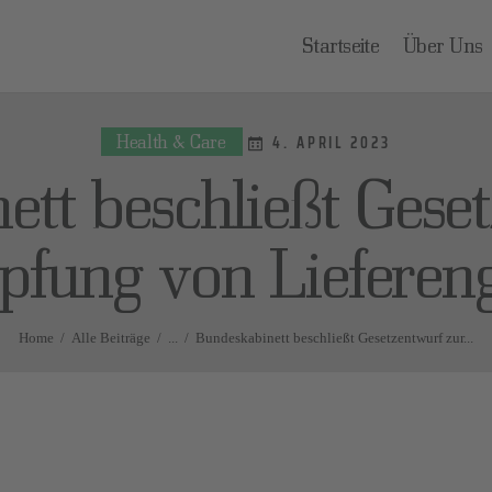
TARTSEITE
Startseite
Über Uns
BER UNS
Health & Care
RAGEN UND
4. APRIL 2023
tt beschließt Gese
NTWORTEN
fung von Lieferen
ONTAKT
Home
Alle Beiträge
...
Bundeskabinett beschließt Gesetzentwurf zur...