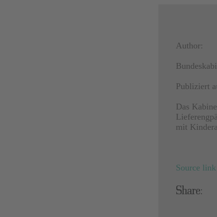
Author:
Bundeskabi
Publiziert
Das Kabine
Lieferengpä
mit Kinder
Source link
Share: