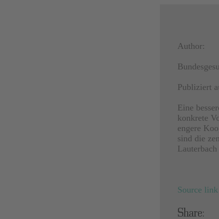
Author:
Bundesgesun
Publiziert
Eine besser
konkrete V
engere Koop
sind die ze
Lauterbach i
Source link
Share: