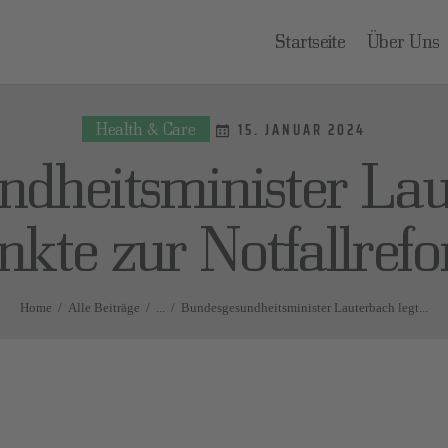
TARTSEITE
Startseite
Über Uns
BER UNS
Health & Care
RAGEN UND
15. JANUAR 2024
dheitsminister Lau
NTWORTEN
kte zur Notfallref
ONTAKT
Home
Alle Beiträge
...
Bundesgesundheitsminister Lauterbach legt...