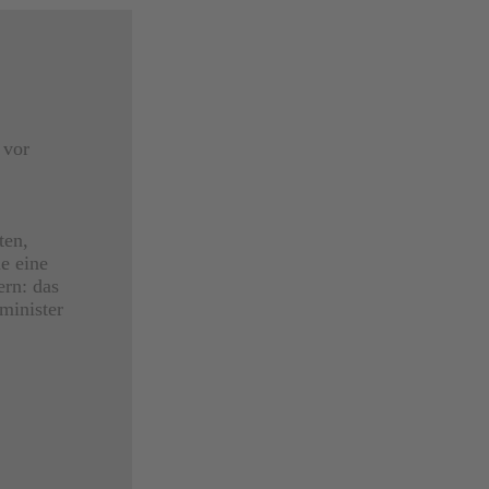
 vor
ten,
e eine
ern: das
minister