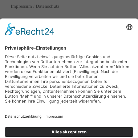
Impressum
/
Datenschutz
Lange Laube 29
30159 Hannover
info@nordstaedter-pflegedienst.de
0511 53072720